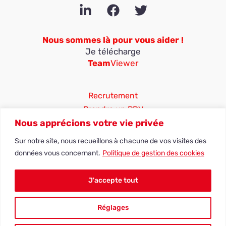
Nous sommes là pour vous aider !
Je télécharge
Team
Viewer
Recrutement
Prendre un RDV
Nous apprécions votre vie privée
25 ter rue Jean Moulin
Sur notre site, nous recueillons à chacune de vos visites des
ZA du Coulmet
données vous concernant.
Politique de gestion des cookies
10450 Bréviandes, Aube
03 25 41 11 68
J'accepte tout
contact@adn-systemes.fr
Réglages
Réalisation du site ADN Systèmes | 2026 - © ADN SYSTEMES - Dixinfor et