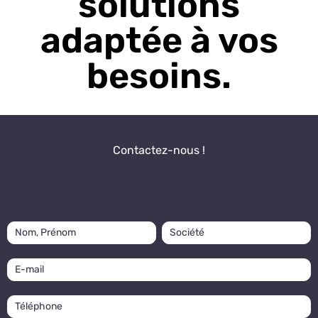
solutions
adaptée à vos
besoins.
Contactez-nous !
page
Contact
Contact
contact