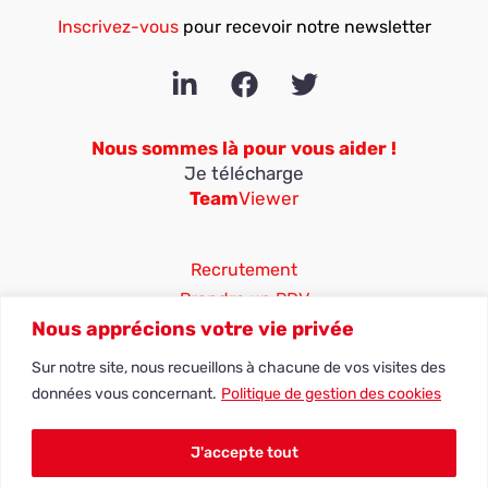
Inscrivez-vous
pour recevoir notre newsletter
Nous sommes là pour vous aider !
Je télécharge
Team
Viewer
Recrutement
Prendre un RDV
Nous apprécions votre vie privée
25 ter rue Jean Moulin
Sur notre site, nous recueillons à chacune de vos visites des
ZA du Coulmet
données vous concernant.
Politique de gestion des cookies
10450 Bréviandes, Aube
03 25 41 11 68
J'accepte tout
contact@adn-systemes.fr